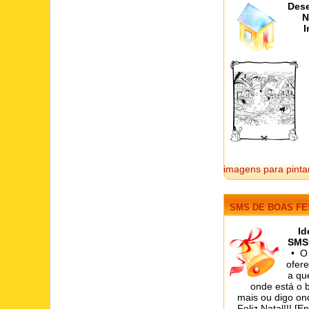
Des
N
I
imagens para pint
SMS DE BOAS FE
Id
SMS 
• O
ofer
a qu
onde está o 
mais ou digo on
Feliz Natal!!! [E