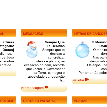
TAL
MENSAGENS
LETRAS DE CANÇÕE
Farturas
Sempre Que
O Menino
ategoria:
Te Decidas
Dor
Doces]
Sempre que te
O menino
dientes: -
decidas a
dor
+- de água
concretizar
Nas palh
e farinha-
ideias e planos, na
despidinho,
3 grs de...
exaltação do bem, recorda
Os anjos Lhe
que Jesus, o Governador
can
da Terra, começou o
Por amor tão pobre
apostolado da redenção
ver letra
h...
ver mensagem
 COLORIR
CARTA AO PAI NATAL
POEMAS