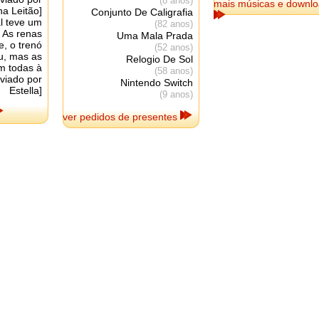
(8 anos)
mais músicas e downl
ana Leitão]
Conjunto De Caligrafia
l teve um
(82 anos)
! As renas
Uma Mala Prada
, o trenó
(52 anos)
ou, mas as
Relogio De Sol
m todas à
(58 anos)
nviado por
Nintendo Switch
Estella]
(9 anos)
ver pedidos de presentes