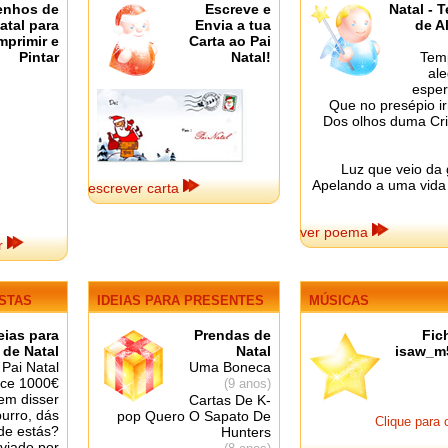
enhos de
Escreve e
Natal - 
atal para
Envia a tua
de A
mprimir e
Carta ao Pai
Pintar
Natal!
Tem
ale
esper
Que no presépio ir
Dos olhos duma Cr
Luz que veio da 
Apelando a uma vida
escrever carta
ver poema
ar
STAS
IDEIAS PARA
PRESENTES
MÚSICAS
eias para
Prendas de
Fic
de Natal
Natal
isaw_m
 Pai Natal
Uma Boneca
ece 1000€
(9 anos)
em disser
Cartas De K-
burro, dás
pop Quero O Sapato De
Clique para o
de estás?
Hunters
nviado por