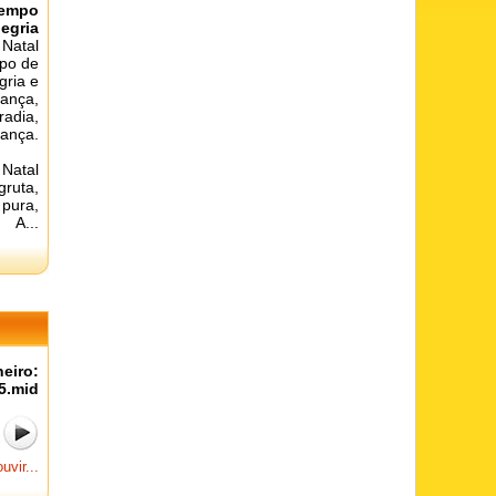
Tempo
legria
Natal
po de
gria e
ança,
radia,
iança.
Natal
gruta,
 pura,
A...
heiro:
5.mid
uvir...