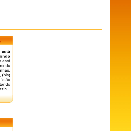
S
 está
mindo
 está
mindo
inhas,
 (bis)
 'stão
tando
zin...