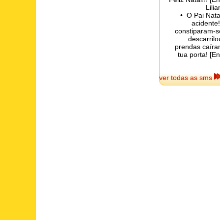
Lili
• O Pai Nata
acidente
constiparam-se
descarril
prendas caíra
tua porta! [E
ver todas as sms