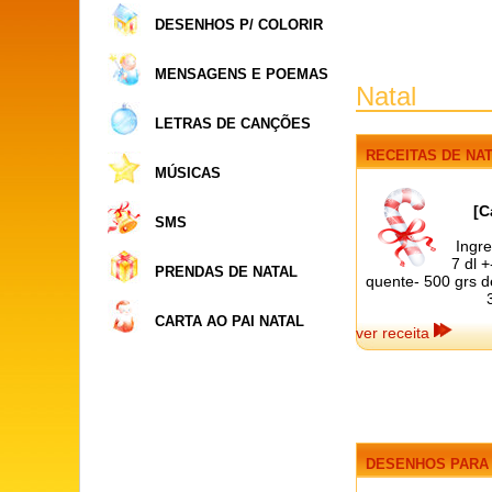
DESENHOS P/ COLORIR
MENSAGENS E POEMAS
Natal
LETRAS DE CANÇÕES
RECEITAS
DE NA
MÚSICAS
[C
SMS
Ingre
7 dl 
PRENDAS DE NATAL
quente- 500 grs d
CARTA AO PAI NATAL
ver receita
DESENHOS
PARA