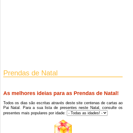
Um Lego De Carros
7
Beijinhos
8
Banco Da Lego
8
Um Jogo
13
E Uma Boneca Das K-pop
8
Televisao E Leds
9
Sapatos
16
Lego De 2 Carros
8
Prendas de Natal
Bilhetes Para A Disney
8
Jogo De Carros Para Brincar
11
Sapatilhas
12
As melhores ideias para as Prendas de Natal!
Portatil Hibrido
68
Todos os dias são escritas através deste site centenas de cartas ao
Pai Natal. Para a sua lista de presentes neste Natal, consulte os
Fc 26
10
presentes mais populares por idade:
4 Bilhetes Para A Disney
8
Um Castelo
9