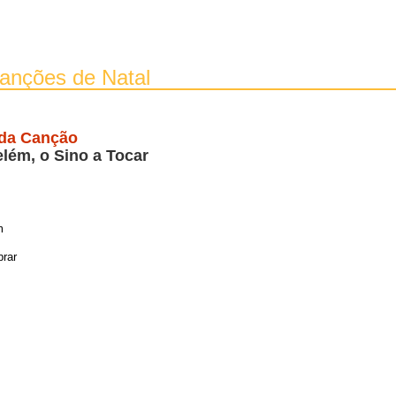
Canções de Natal
 da Canção
lém, o Sino a Tocar
m
brar