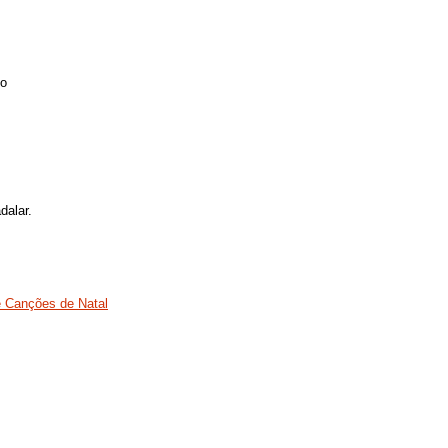
no
dalar.
e Canções de Natal