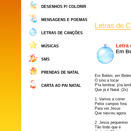
DESENHOS P/ COLORIR
MENSAGENS E POEMAS
Letras de 
LETRAS DE CANÇÕES
Letra
MÚSICAS
Em Be
SMS
PRENDAS DE NATAL
Em Belém, em Belé
O sino a tocar
P'ra lembrar, p'ra lem
CARTA AO PAI NATAL
Que já é Natal. (2x)
1. Vamos a correr
Pelos campos fora
Para ver Jesus
Que nasceu agora.
2. Jesus pequenino
Tão lindo que é