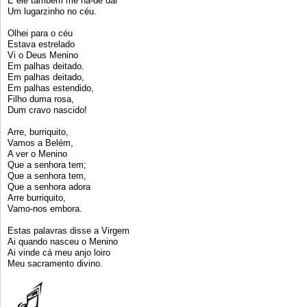
E ele também me há-de dar
Um lugarzinho no céu.
Olhei para o céu
Estava estrelado
Vi o Deus Menino
Em palhas deitado.
Em palhas deitado,
Em palhas estendido,
Filho duma rosa,
Dum cravo nascido!
Arre, burriquito,
Vamos a Belém,
A ver o Menino
Que a senhora tem;
Que a senhora tem,
Que a senhora adora
Arre burriquito,
Vamo-nos embora.
Estas palavras disse a Virgem
Ai quando nasceu o Menino
Ai vinde cá meu anjo loiro
Meu sacramento divino.